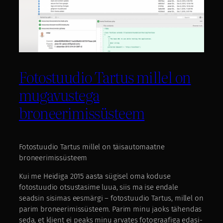
Fotostuudio Tartus millel on
mugavustega
broneerimissüsteem
Fotostuudio Tartus millel on täisautomaatne
broneerimissüsteem
Kui me Heidiga 2015 aasta sügisel oma koduse
fotostuudio otsustasime luua, siis ma ise endale
seadsin sisimas eesmärgi – fotostuudio Tartus, millel on
parim broneerimissüsteem. Parim minu jaoks tähendas
seda, et klient ei peaks minu arvates fotograafiga edasi-