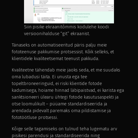
Siin pisike ekraanitõmmis kodulehe koodi
versioonihalduse “git” ekraanist.
Tänaseks on automatiseeritud päris palju meie
fototeenuse pakkumise protsessist. Kõik selleks, et
klientidele kvaliteetsemat teenust pakkuda.
Kvaliteetne tähendab meie jaoks seda, et me suudaks
oma lubadusi täita. Ei unusta ega tee
topeltbroneeringuid, ei riski klientide fotode
kadumisega, hoiame hinnad läbipaistvad, ei karista ega
sanktsioneeri ülearu ühtegi fotode kasutusaspekti ja
otse loomulikult – püüame standardiseerida ja
arendada pidevalt paremaks oma pildistamise ja
fototöötluse protsessi.
Kõige selle tagamiseks on tulnud teha lugematu arv
pisikesi parendusi ja standardiseerida ning