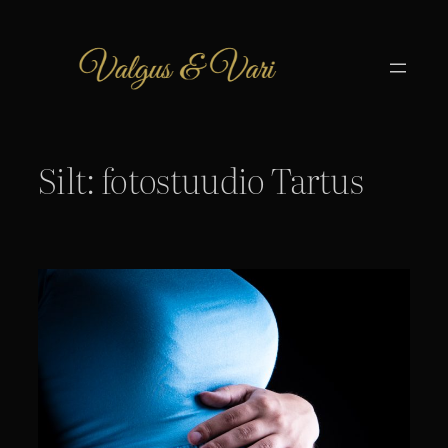
Liigu
sisu
juurde
Silt:
fotostuudio Tartus