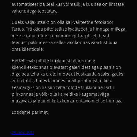
automatiseerida seal kus võimalik ja kus see on lihtsate
vahenditega teostatav.
Uueks väljakutseks on olla ka kvaliteetne fotolabor
Tartus. Trükkida pilte sellise kvaliteedi ja hinnaga millega
me ise rahul oleks ja niimoodi pikaajaliselt head
teenust pakkudes ka selles valdkonnas väärtust luua
oma klientidele.
Hetkel saab piltide trükkimist tellida meie
kliendikeskkonnas olevatest galeriidest aga plaanis on
õige pea teha ka eraldi moodul kustkaudu saaks igaüks
enda fotosid üles laadides meilt printimist tellida.
Eesmärgiks on ka siin teha fotode trükkimine Tartu
piirkonnas ja võib-olla ka veidike kaugemal väga
mugavaks ja paindlikuks konkurentsivõimelise hinnaga.
Loodame parimat.
29. nov. 2017