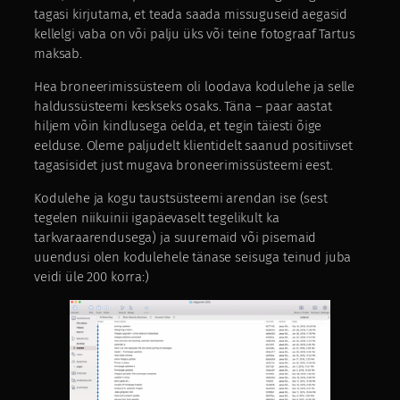
tagasi kirjutama, et teada saada missuguseid aegasid
kellelgi vaba on või palju üks või teine fotograaf Tartus
maksab.
Hea broneerimissüsteem oli loodava kodulehe ja selle
haldussüsteemi keskseks osaks. Täna – paar aastat
hiljem võin kindlusega öelda, et tegin täiesti õige
eelduse. Oleme paljudelt klientidelt saanud positiivset
tagasisidet just mugava broneerimissüsteemi eest.
Kodulehe ja kogu taustsüsteemi arendan ise (sest
tegelen niikuinii igapäevaselt tegelikult ka
tarkvaraarendusega) ja suuremaid või pisemaid
uuendusi olen kodulehele tänase seisuga teinud juba
veidi üle 200 korra:)