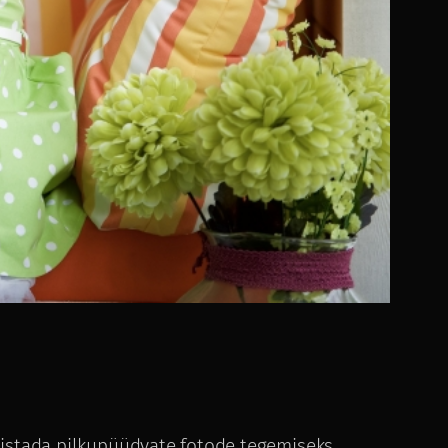
lmistada pilkupüüdvate fotode tegemiseks.