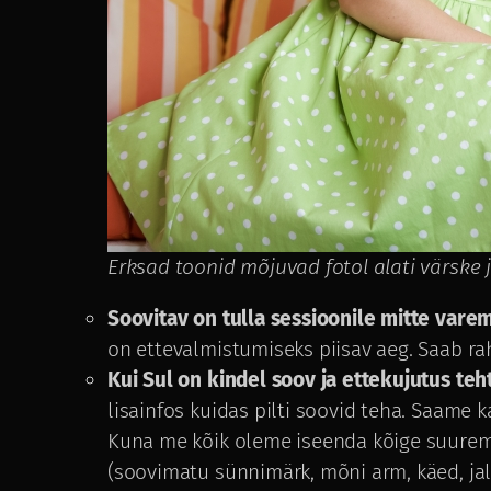
Erksad toonid mõjuvad fotol alati värsk
Soovitav on tulla sessioonile mitte varem
on ettevalmistumiseks piisav aeg. Saab ra
Kui Sul on kindel soov ja ettekujutus teh
lisainfos kuidas pilti soovid teha. Saame 
Kuna me kõik oleme iseenda kõige suuremad
(soovimatu sünnimärk, mõni arm, käed, jal