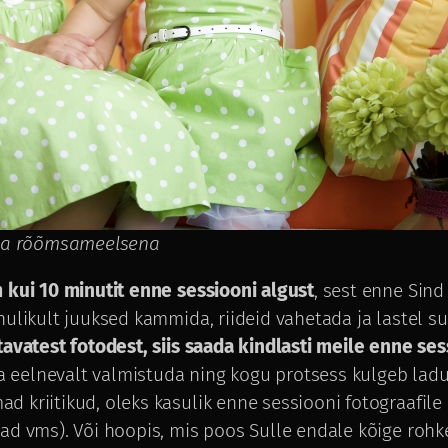
e ja rõõmsameelsena
 kui 10 minutit enne sessiooni algust
, sest enne Sind
hulikult juuksed kammida, riideid vahetada ja lastel s
tavatest fotodest, siis saada kindlasti meile enne s
ka eelnevalt valmistuda ning kogu protsess kulgeb ladu
 kriitikud, oleks kasulik enne sessiooni fotograafile 
ad vms). Või hoopis, mis poos Sulle endale kõige rohke