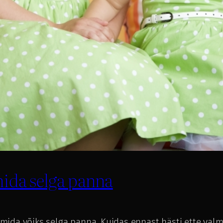
mida selga panna
ja mida võiks selga panna. Kuidas ennast hästi ette va