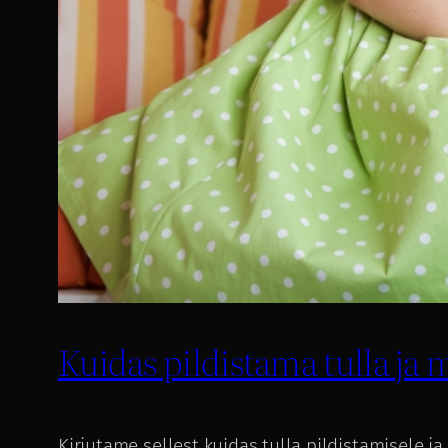
Kuidas pildistama tulla ja 
Kirjutame sellest kuidas tulla pildistamisele 