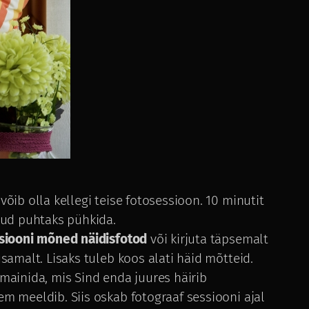
 võib olla kellegi teise fotosessioon. 10 minutit
uud puhtaks pühkida.
essiooni mõned näidisfotod
või kirjuta täpsemalt
samalt. Lisaks tuleb koos alati häid mõtteid.
mainida, mis Sind enda juures häirib
m meeldib. Siis oskab fotograaf sessiooni ajal