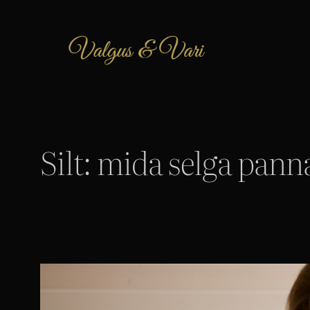
Liigu
sisu
juurde
Silt:
mida selga pann