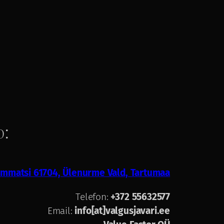
o:
Lemmatsi 61704, Ülenurme Vald, Tartumaa
Telefon:
+372 55632577
Email:
info[at]valgusjavari.ee