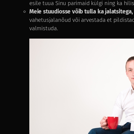
esile tuua Sinu parimaid külgi ning ka hil
Meie stuudiosse võib tulla ka jalatsiteg
vahetusjalanõud või arvestada et pildistad
valmistuda.