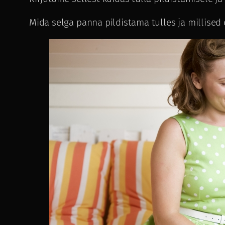
Mida selga panna pildistama tulles ja millised