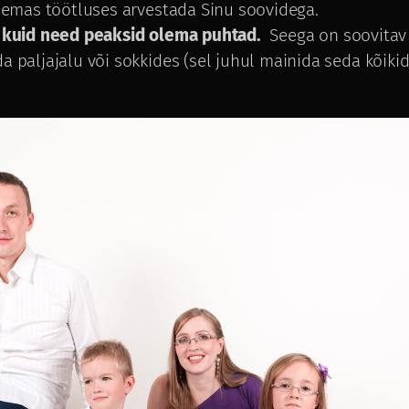
isemas töötluses arvestada Sinu soovidega.
a, kuid need peaksid olema puhtad.
Seega on soovitav
a paljajalu või sokkides (sel juhul mainida seda kõikid