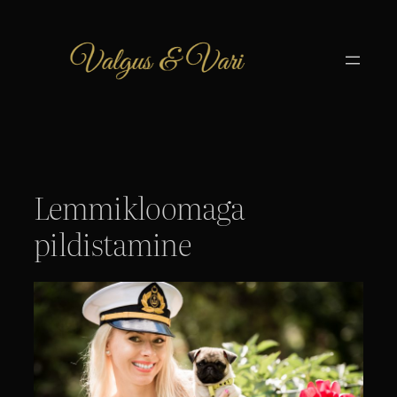
Liigu
sisu
juurde
Lemmikloomaga
pildistamine