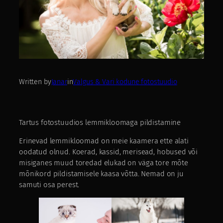
Written by
Janar
in
Valgus & Vari kodune fotostuudio
Tartus fotostuudios lemmikloomaga pildistamine
Erinevad lemmikloomad on meie kaamera ette alati
oodatud olnud. Koerad, kassid, merisead, hobused või
misiganes muud toredad elukad on väga tore mõte
mõnikord pildistamisele kaasa võtta. Nemad on ju
samuti osa perest.